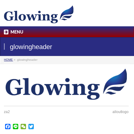
MENU
glowingheader
HOME
»
glowingheader
za2
alloutlogo
Facebook
Line
WeChat
Twitter