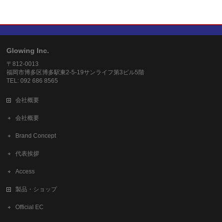
Glowing Inc.
〒812-0013
福岡市博多区博多駅東2-5-19サンライフ第3ビル5階
TEL: 092 686 8565
会社概要
会社概要
Brand Concept
代表挨拶
Access
製品・ショップ
Official EC