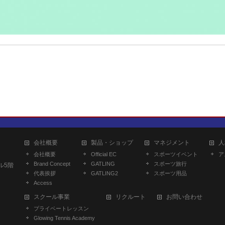
会社概要
製品・ショップ
マネジメント
人
会社概要
Official EC
スポーツイベント
ア
Brand Concept
GATLING
スポーツ旅行
ル5階
代表挨拶
GATLING2
スポーツ用品
Access
スクール事業
リクルート
お問い合わせ
プライベートレッスン
Glowing Tennis Academy