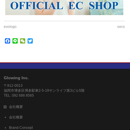
evologo
oecs
Facebook
Line
WeChat
Twitter
Glowing Inc.
〒812-0013
福岡市博多区博多駅東2-5-19サンライフ第3ビル5階
TEL: 092 686 8565
会社概要
会社概要
Brand Concept