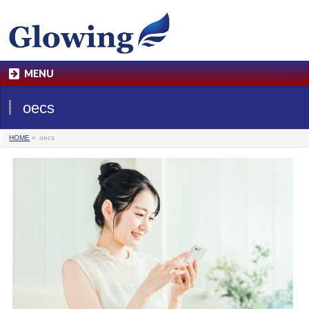
MENU
oecs
HOME
»
oecs