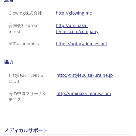
Glowing株式会社
http://glowing.me
合同会社sprout
http://uminaka-
forest
tennis.com/company
APF academies
https://apfacademies.net
協力
T-style26 TENNIS
http://t-style26.sakura.ne.jp
CLUB
海の中道マリーナ&
http://uminaka-tennis.com
テニス
メディカルサポート