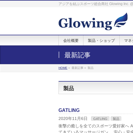
アジアを結ぶスポーツ総合商社 Glowing Inc
会社概要
製品・ショップ
マネ
最新記事
HOME
»
最新記事
»
製品
製品
GATLING
2020年11月6日
GATLING
製品
衝撃の癒しを全てのスポーツ愛好家へ A
てきているマッサージガン。 安心・安