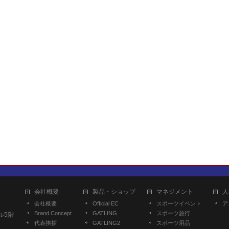
会社概要
製品・ショップ
マネジメント
人
会社概要
Official EC
スポーツイベント
ア
Brand Concept
GATLING
スポーツ旅行
ル5階
代表挨拶
GATLING2
スポーツ用品