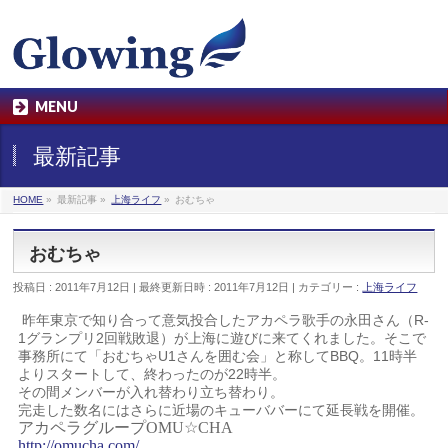
MENU
最新記事
HOME
»
最新記事
»
上海ライフ
»
おむちゃ
おむちゃ
投稿日 : 2011年7月12日
最終更新日時 : 2011年7月12日
カテゴリー :
上海ライフ
昨年東京で知り合って意気投合したアカペラ歌手の永田さん（R-
1グランプリ2回戦敗退）が上海に遊びに来てくれました。そこで
事務所にて「おむちゃU1さんを囲む会」と称してBBQ。11時半
よりスタートして、終わったのが22時半。
その間メンバーが入れ替わり立ち替わり。
完走した数名にはさらに近場のキューババーにて延長戦を開催。
アカペラグループ
OMU☆CHA
http://omucha.com/