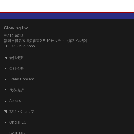
Glowing Inc.
〒812-0013
福岡市博多区博多駅東2-5-19サンライフ第3ビル5階
TEL: 092 686 8565
会社概要
会社概要
Brand Concept
代表挨拶
Access
製品・ショップ
Official EC
GATLING