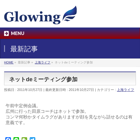
MENU
最新記事
HOME
»
最新記事
»
上海ライフ
»
ネットdeミーティング参加
ネットdeミーティング参加
投稿日 : 2011年10月27日
最終更新日時 : 2011年10月27日
カテゴリー :
上海ライフ
午前中定例会議。
広州に行った田原コーチはネットで参加。
コンマ何秒かタイムラグがありますが顔を見ながら話せるのは有
意義です。
Facebook
Line
WeChat
Twitter