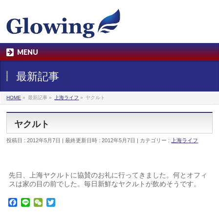
MENU
最新記事
HOME
»
最新記事
»
上海ライフ
»
ヤクルト
ヤクルト
投稿日 : 2012年5月7日
最終更新日時 : 2012年5月7日
カテゴリー :
上海ライフ
先日、上海ヤクルトに協賛のお礼に行ってきました。何とオフィ
スは家の目の前でした。毎日新鮮なヤクルトが飲めそうです。
Facebook
Line
WeChat
Twitter