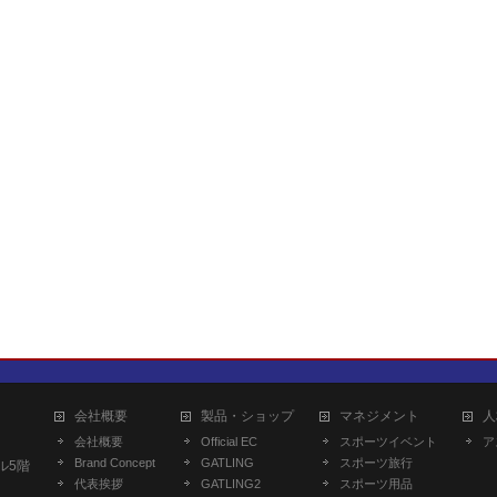
会社概要
製品・ショップ
マネジメント
人
会社概要
Official EC
スポーツイベント
ア
Brand Concept
GATLING
スポーツ旅行
ル5階
代表挨拶
GATLING2
スポーツ用品