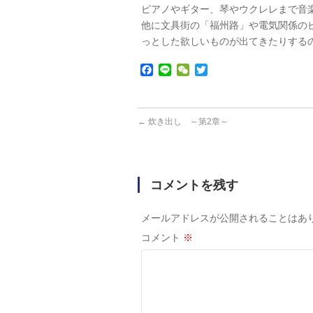
ピアノやギター、琴やウクレレまで音
他に文具街の「福州路」や電気関係の
っとした欲しいものが出てきたりする
Facebook
Line
WeChat
Twitter
←
炊き出し ～第2章～
コメントを残す
メールアドレスが公開されることはあ
コメント
※