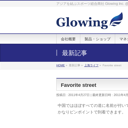
アジアを結ぶスポーツ総合商社 Glowing Inc
会社概要
製品・ショップ
マネ
最新記事
HOME
»
最新記事
»
上海ライフ
»
Favorite street
Favorite street
投稿日 : 2011年4月27日
最終更新日時 : 2011年4
中国ではほぼすべての道に名前が付い
かなりピンポイントで到着できます。