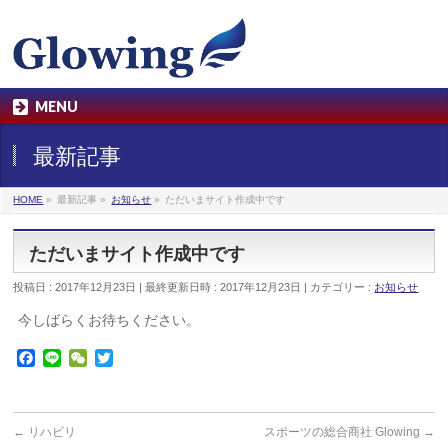
MENU
最新記事
HOME
»
最新記事
»
お知らせ
»
ただいまサイト作成中です
ただいまサイト作成中です
投稿日 : 2017年12月23日
最終更新日時 : 2017年12月23日
カテゴリー :
お知らせ
今しばらくお待ちください。
Facebook
Line
WeChat
Twitter
←
リハビリ
スポーツの総合商社 Glowing
→