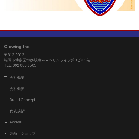
Glowing Inc.
〒812-0013
福岡市博多区博多駅東2-5-19サンライフ第3ビル5階
TEL: 092 686 8565
会社概要
会社概要
Brand Concept
代表挨拶
Access
製品・ショップ