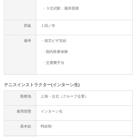
・３次試験：最終面接
昇級
１回／年
備考
・就労ビザ支給
・国内医療保険
・交通費手当
テニスインストラクター(インターン生)
勤務地
上海・台北（グループ企業）
雇用形態
インターン生
基本給
時給制