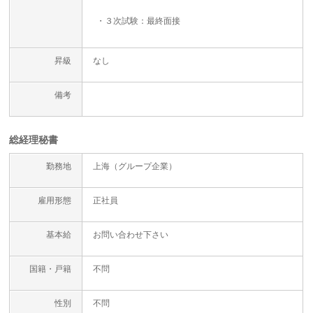
・３次試験：最終面接
昇級
なし
備考
総経理秘書
勤務地
上海（グループ企業）
雇用形態
正社員
基本給
お問い合わせ下さい
国籍・戸籍
不問
性別
不問