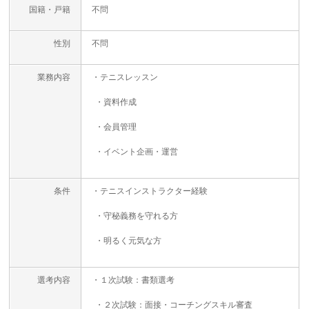
国籍・戸籍
不問
性別
不問
業務内容
・テニスレッスン
・資料作成
・会員管理
・イベント企画・運営
条件
・テニスインストラクター経験
・守秘義務を守れる方
・明るく元気な方
選考内容
・１次試験：書類選考
・２次試験：面接・コーチングスキル審査