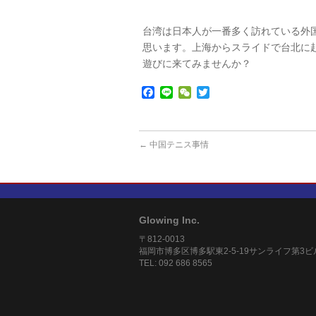
台湾は日本人が一番多く訪れている外
思います。上海からスライドで台北に
遊びに来てみませんか？
Facebook
Line
WeChat
Twitter
←
中国テニス事情
Glowing Inc.
〒812-0013
福岡市博多区博多駅東2-5-19サンライフ第3ビ
TEL: 092 686 8565