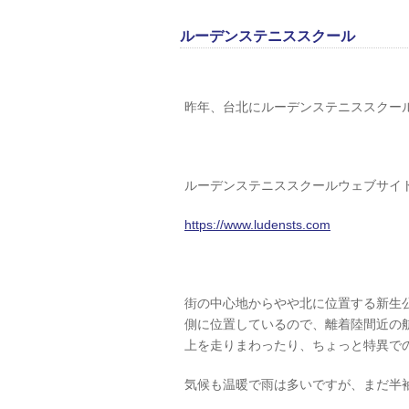
ルーデンステニススクール
昨年、台北にルーデンステニススクー
ルーデンステニススクールウェブサイ
https://www.ludensts.com
街の中心地からやや北に位置する新生
側に位置しているので、離着陸間近の
上を走りまわったり、ちょっと特異で
気候も温暖で雨は多いですが、まだ半