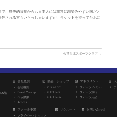
国で、歴史的背景からも日本人には非常に馴染みやすい国だと
赴任される方もいらっしゃいますが、ラケットを持って台北に
公営台北スポーツクラブ
→
会社概要
製品・ショップ
マネジメント
人
会社概要
Official EC
スポーツイベント
ア
Brand Concept
GATLING
スポーツ旅行
ル5階
代表挨拶
GATLING2
スポーツ用品
Access
スクール事業
リクルート
お問い合わせ
プライベートレッスン