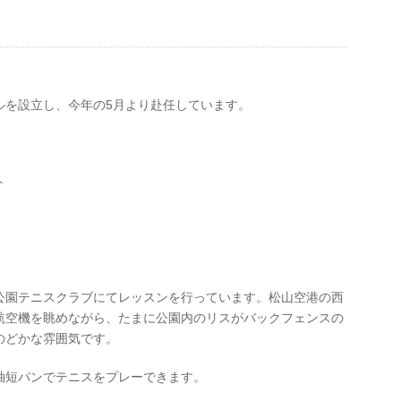
ルを設立し、今年の5月より赴任しています。
ト
公園テニスクラブにてレッスンを行っています。松山空港の西
航空機を眺めながら、たまに公園内のリスがバックフェンスの
のどかな雰囲気です。
袖短パンでテニスをプレーできます。