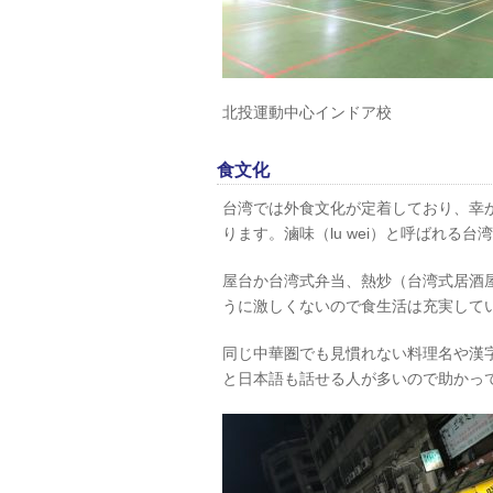
北投運動中心インドア校
食文化
台湾では外食文化が定着しており、幸
ります。滷味（lu wei）と呼ばれる
屋台か台湾式弁当、熱炒（台湾式居酒
うに激しくないので食生活は充実して
同じ中華圏でも見慣れない料理名や漢
と日本語も話せる人が多いので助かっ